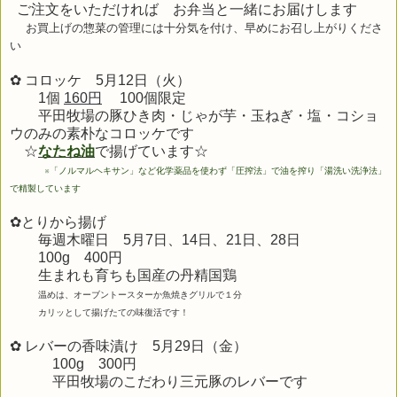
ご注文をいただければ お弁当と一緒にお届けします
お買上げの惣菜の管理には十分気を付け、早めにお召し上がりくださ
い
✿ コロッケ 5月12日（火）
1個
160円
100個限定
平田牧場の豚ひき肉・じゃが芋・玉ねぎ・塩・コショ
ウのみの素朴なコロッケです
☆
なたね油
で揚げています☆
※
「ノルマルヘキサン」など化学薬品を使わず「圧搾法」で油を搾り「湯洗い洗浄法」
で精製しています
✿とりから揚げ
毎週木曜日 5
月7日、14日、21
日、28日
100g 400円
生まれも育ちも
国産の丹精国鶏
温めは、オーブントースターか魚焼きグリルで１分
カリッとして揚げたての味復活です！
✿ レバーの香味漬け 5月29
日（金）
100g 300円
平田牧場のこだわり三元豚のレバーです