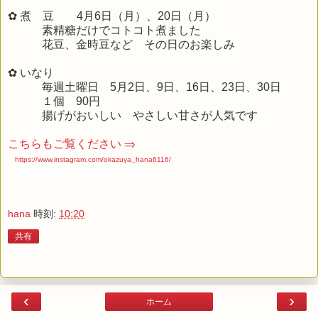
✿ 煮 豆 4
月6日
（月）、20日（月）
素精糖だけでコトコト煮ました
花豆、金時豆など その日のお楽しみ
✿ いなり
毎週土曜日 5
月2日
、9日、16日、23日、30日
１個 90円
揚げがおいしい やさしい甘さが人気です
こちらもご覧ください ⇒
https://www.instagram.com/okazuya_hana6116/
hana
時刻:
10:20
共有
‹
›
ホーム