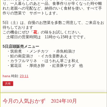
り、一人暮らしのあと一品、食事作りが辛くなった時や離
れた老親への宅配など、納得のいく食材を使い、すべて手
作りの惣菜で サポートします。
5日（土）は、自慢のお惣菜を多数ご用意して、ご来店をお
待ちしております
この機会にぜひ「
花
」の味をお試しください。
土曜日の営業時間は 11時から15時までです。
5日店頭販売メニュー
・筑前煮 ・メンチカツ ・赤魚粕漬け
・鮭の南蛮漬け ・イカ生姜酢あえ
・カラフルマリネ ・ほうれん草ごま和え
・紫花豆 ・厚焼き卵 ・紅茶豚サラダ 他
hana
時刻:
23:11
共有
今月の人気おかず 2024年10月