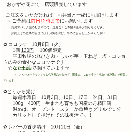
おかずや花にて 店頭販売しています
ご注文をいただければ お弁当と一緒にお届けします
※ ご予約は
前日12時まで
にお願いします
厨房でパック詰めしますので、遠慮なくご希望の量をお知らせください
お買上げの惣菜の管理には十分気を付け、早めにお召し上がりください
✿ コロッケ 10月8日（火）
1個
130円
100個限定
平田牧場の豚ひき肉・じゃが芋・玉ねぎ・塩・コショ
ウのみの素朴なコロッケです
☆
なたね油
で揚げています☆
※
「ノルマルヘキサン」など化学薬品を使わず「圧搾法」で油を搾り「湯洗い洗浄法」で精製し
ています
✿とりから揚げ
毎週木曜日 10月3日、10日、17日、24日、31日
100g 400円 生まれも育ちも
国産の丹精国鶏
温めは、オーブントースターか魚焼きグリルで１分
カリッとして揚げたての味復活です！
✿ レバーの香味漬け 10月11
日（金）