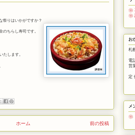
す
❀
❀
な祭りはいかがですか？
全のちらし寿司です。
お
札
いたします。
電話
営業
。
営
定 
メ
❀
募
ホーム
前の投稿