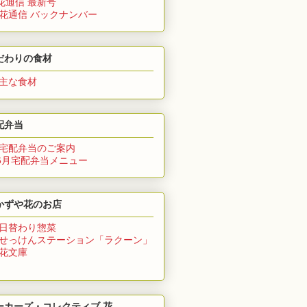
花通信 最新号
 花通信 バックナンバー
だわりの食材
 主な食材
配弁当
 宅配弁当のご案内
6月
宅配弁当メニュー
かずや花のお店
 日替わり惣菜
 せっけんステーション「ラクーン」
 花文庫
ーカーズ・コレクティブ 花