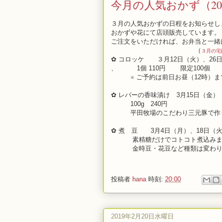
今月の人気おかず（20
３月の人気おかずの日程をお知らせし
おかずや花にて店頭販売しています。
ご注文をいただければ、お弁当と一緒
（
３月の宅
✿ コロッケ ３月12日（火）、26
、 1個 110円 限定100個
※ ご予約は前日お昼（12時）ま
✿ レバーの香味漬け 3月15日（金）
100g 240円
平田牧場のこだわり三元豚で作
✿ 煮 豆 3月4日（月）、18日（
素精糖だけでコトコト煮込みま
金時豆・花豆など種類は変わり
投稿者
hana
時刻:
20:00
2019年2月20日水曜日