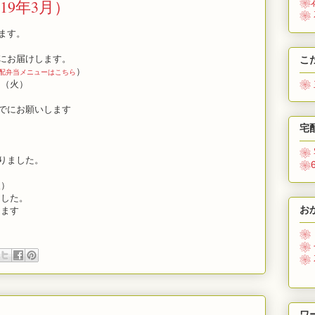
19年3月）
❀
❀
ます。
にお届けします。
こ
）
配弁当メニューはこちら
❀
日（火）
でにお願いします
宅
❀
りました。
❀
火）
した。
お
ます
❀
❀
❀
ワ