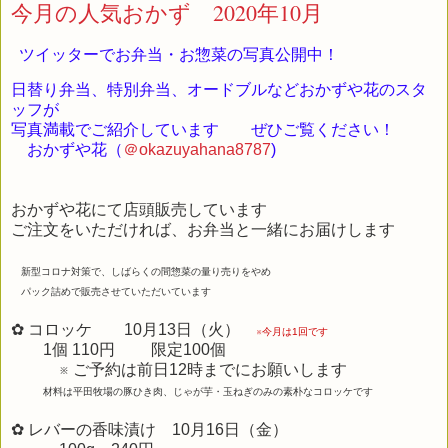
今月の人気おかず 2020年10月
ツイッターでお弁当・お惣菜の写真公開中！
日替り弁当、特別弁当、オードブルなどおかずや花のスタ
ッフが
写真満載でご紹介しています ぜひご覧ください！
おかずや花（
＠okazuyahana8787
)
おかずや花にて店頭販売しています
ご注文をいただければ、お弁当と一緒にお届けします
新型コロナ対策で、しばらくの間惣菜の量り売りをやめ
パック詰めで販売させていただいています
✿ コロッケ 10月13日（火）
※今月は1回です
1個 110円 限定100個
※ ご予約は前日12時までにお願いします
材料は平田牧場の豚ひき肉、じゃが芋・玉ねぎのみの素朴なコロッケです
✿ レバーの香味漬け 10月16日（金）