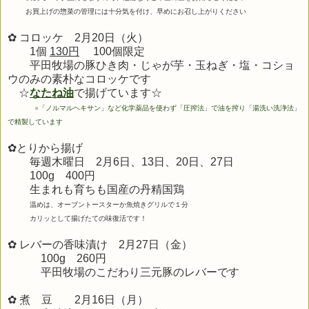
お買上げの惣菜の管理には十分気を付け、早めにお召し上がりください
✿ コロッケ 2月20日（火）
1個
130円
100個限定
平田牧場の豚ひき肉・じゃが芋・玉ねぎ・塩・コショ
ウのみの素朴なコロッケです
☆
なたね油
で揚げています☆
※
「ノルマルヘキサン」など化学薬品を使わず「圧搾法」で油を搾り「湯洗い洗浄法」
で精製しています
✿とりから揚げ
毎週木曜日 2月6日、13日、20
日、27日
100g 400円
生まれも育ちも
国産の丹精国鶏
温めは、オーブントースターか魚焼きグリルで１分
カリッとして揚げたての味復活です！
✿ レバーの香味漬け 2月27
日（金）
100g 260円
平田牧場のこだわり三元豚のレバーです
✿ 煮 豆 2
月16日
（月）