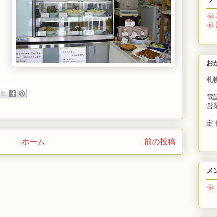
❀
❀
お
札
電話
営業
営
定 
ホーム
前の投稿
メ
❀
募