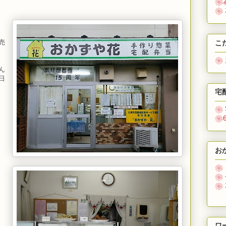
❀
❀
売
こ
❀
ん
日
宅
。
❀
❀
お
❀
❀
❀
ワ