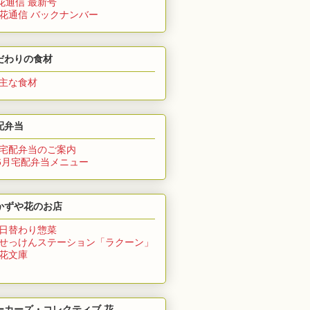
花通信 最新号
 花通信 バックナンバー
だわりの食材
 主な食材
配弁当
 宅配弁当のご案内
6月
宅配弁当メニュー
かずや花のお店
 日替わり惣菜
 せっけんステーション「ラクーン」
 花文庫
ーカーズ・コレクティブ 花