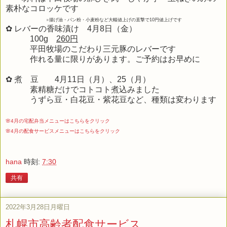
素朴なコロッケです
※揚げ油・パン粉・小麦粉など大幅値上げの直撃で10円値上げです
✿ レバーの香味漬け 4月8日（金）
100g
260円
平田牧場のこだわり三元豚のレバーです
作れる量に限りがあります。ご予約はお早めに
✿ 煮 豆 4月11日（月）、25（月）
素精糖だけでコトコト煮込みました
うずら豆・白花豆・紫花豆など、種類は変わります
🌸4月の宅配弁当メニューはこちらをクリック
🌸4月の配食サービスメニューはこちらをクリック
hana
時刻:
7:30
共有
2022年3月28日月曜日
札幌市高齢者配食サービス