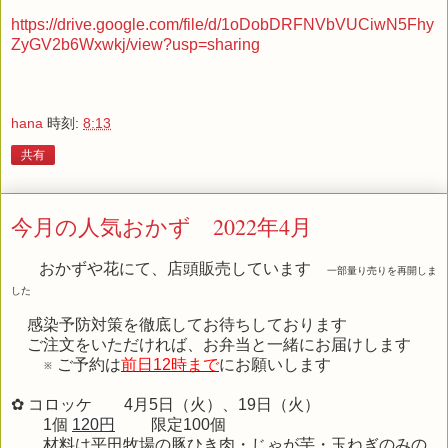
https://drive.google.com/file/d/1oDobDRFNVbVUCiwN5Fhy
ZyGV2b6Wxwkj/view?usp=sharing
hana
時刻:
8:13
共有
今月の人気おかず 2022年4月
おかずや花にて、店頭販売しています
一部量り売りを再開しま
した
感染予防対策を徹底してお待ちしております
ご注文をいただければ、お弁当と一緒にお届けします
※ ご予約は
前日12時まで
にお願いします
✿ コロッケ 4月5日（火）、19日（火）
1個
120円
限定100個
材料は平田牧場の豚ひき肉・じゃが芋・玉ねぎのみの