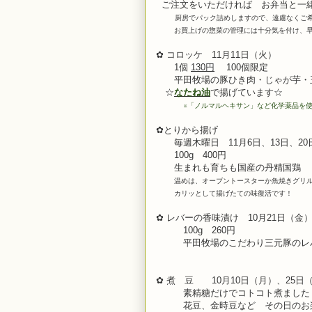
ご注文をいただければ お弁当と一
厨房でパック詰めしますので、遠慮なくご
お買上げの惣菜の管理には十分気を付け、早
✿ コロッケ 11月11日（火）
1個
130円
100個限定
平田牧場の豚ひき肉・じゃが芋・玉
☆
なたね油
で揚げています☆
※
「ノルマルヘキサン」など化学薬品を
✿とりから揚げ
毎週木曜日 11月6日、13日、20
100g 400円
生まれも育ちも
国産の丹精国鶏
温めは、オーブントースターか魚焼きグリ
カリッとして揚げたての味復活です！
✿ レバーの香味漬け 10月21
日（金
100g 260円
平田牧場のこだわり三元豚のレ
✿ 煮 豆 10
月10日
（月）、25日
素精糖だけでコトコト煮ました
花豆、金時豆など その日の