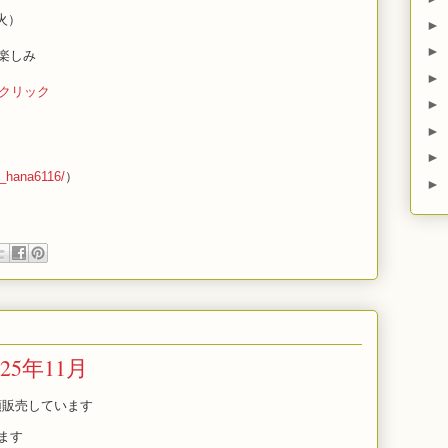
火）
►
►
お楽しみ
►
をクリック
►
►
►
a_hana6116/
）
►
5年11月
頭販売しています
ます