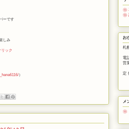
❀
❀
バーです
お
お楽しみ
札
クリック
電話
営業
営
定 
a_hana6116/
）
メ
❀
募