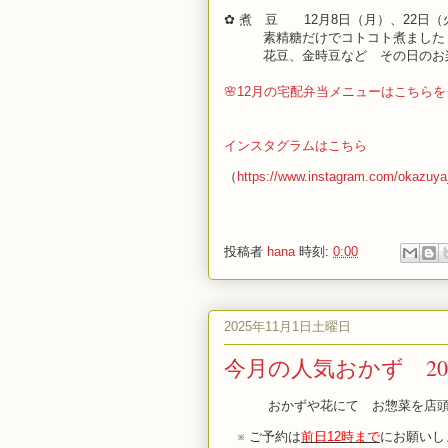
✿ 煮 豆 12
月8日
（月）、22日（
素精糖だけでコトコト煮ました
花豆、金時豆など その日の
🌸12月の宅配弁当メニューはこちら
インスタグラムはこちら
（
https://www.instagram.com/okazuy
投稿者
hana
時刻:
0:00
2025年11月1日土曜日
今月の人気おかず 202
おかずや花にて お惣菜を店
※ ご予約は
前日12時まで
にお願いし