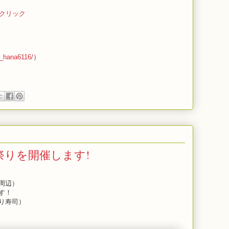
をクリック
a_hana6116/
）
祭りを開催します!
周辺）
す！
り寿司）