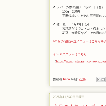
✿ レバーの香味漬け 1月23
日（金）
100g 260円
平田牧場のこだわり三元豚のレ
✿ 煮 豆 1
月19日
（月）
素精糖だけでコトコト煮ました
花豆、金時豆など その日の
🌸1月の宅配弁当メニューはこちらを
インスタグラムはこちら
（
https://www.instagram.com/okazuy
投稿者
hana
時刻:
22:09
2025年11月30日日曜日