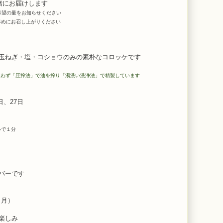
緒にお届けします
希望の量をお知らせください
めにお召し上がりください
ねぎ・塩・コショウのみの素朴なコロッケです
使わず「圧搾法」で油を搾り「湯洗い洗浄法」で精製しています
日、27日
ルで１分
）
バーです
（月）
お楽しみ