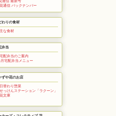
花通信 最新号
 花通信 バックナンバー
だわりの食材
 主な食材
配弁当
 宅配弁当のご案内
6月
宅配弁当メニュー
かずや花のお店
 日替わり惣菜
 せっけんステーション「ラクーン」
 花文庫
ーカーズ・コレクティブ 花