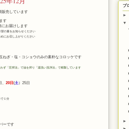
5年12月
ブ
頭販売しています
►
ます
▼
緒にお届けします
希望の量をお知らせください
めにお召し上がりください
ねぎ・塩・コショウのみの素朴なコロッケです
使わず「圧搾法」で油を搾り「湯洗い洗浄法」で精製しています
日、
20日
(
土
）25日
ルで１分
）
►
バーです
►