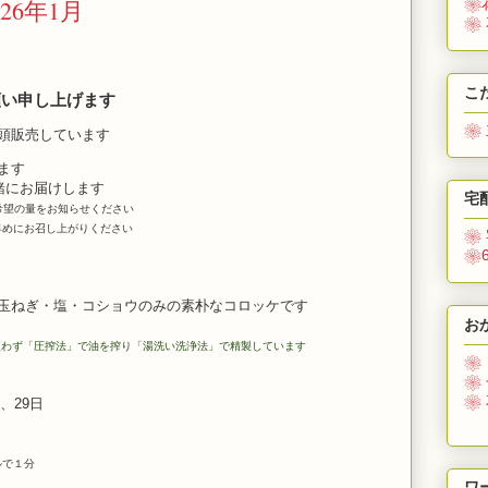
26年1月
❀
❀
こ
い申し上げます
❀
頭販売しています
ます
緒にお届けします
宅
希望の量をお知らせください
めにお召し上がりください
❀
❀
ねぎ・塩・コショウのみの素朴なコロッケです
お
使わず「圧搾法」で油を搾り「湯洗い洗浄法」で精製しています
❀
❀
❀
、29日
ルで１分
ワ