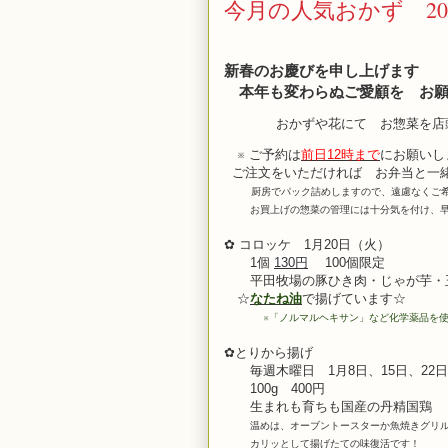
今月の人気おかず 20
新春のお慶びを申し上げます
本年も変わらぬご愛顧を お願
おかずや花にて お惣菜を店
※ ご予約は
前日12時まで
にお願いし
ご注文をいただければ お弁当と一
厨房でパック詰めしますので、遠慮なくご
お買上げの惣菜の管理には十分気を付け、早
✿ コロッケ 1月20日（火）
1個
130円
100個限定
平田牧場の豚ひき肉・じゃが芋・玉
☆
なたね油
で揚げています☆
※
「ノルマルヘキサン」など化学薬品を
✿とりから揚げ
毎週木曜日 1月8日、15日、22
日
100g 400円
生まれも育ちも
国産の丹精国鶏
温めは、オーブントースターか魚焼きグリ
カリッとして揚げたての味復活です！