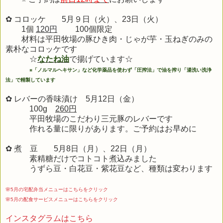
✿ コロッケ 5月９日（火）、23日（火）
1個
120円
100個限定
材料は平田牧場の豚ひき肉・じゃが芋・玉ねぎのみの
素朴なコロッケです
☆
なたね油
で揚げています☆
※
「ノルマルヘキサン」など化学薬品を使わず「圧搾法」で油を搾り「湯洗い洗浄
法」で精製しています
✿ レバーの香味漬け 5月12日（金）
100g
260円
平田牧場のこだわり三元豚のレバーです
作れる量に限りがあります。ご予約はお早めに
✿ 煮 豆 5
月8
日（月）、22日（月）
素精糖だけでコトコト煮込みました
うずら豆・白花豆・紫花豆など、種類は変わります
🌸5月の宅配弁当メニューはこちらをクリック
🌸5月の配食サービスメニューはこちらをクリック
インスタグラムはこちら