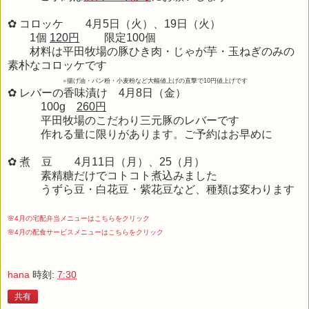
✿ コロッケ 4月5日（火）、19日（火）
1個
120円
限定100個
材料は平田牧場の豚ひき肉・じゃが芋・玉ねぎのみの
素朴なコロッケです
※揚げ油・パン粉・小麦粉など大幅値上げの直撃で10円値上げです
✿ レバーの香味漬け 4月8日（金）
100g
260円
平田牧場のこだわり三元豚のレバーです
作れる量に限りがあります。ご予約はお早めに
✿ 煮 豆 4月11日（月）、25（月）
素精糖だけでコトコト煮込みました
うずら豆・白花豆・紫花豆など、種類は変わります
🌸4月の宅配弁当メニューはこちらをクリック
🌸4月の配食サービスメニューはこちらをクリック
hana
時刻:
7:30
共有