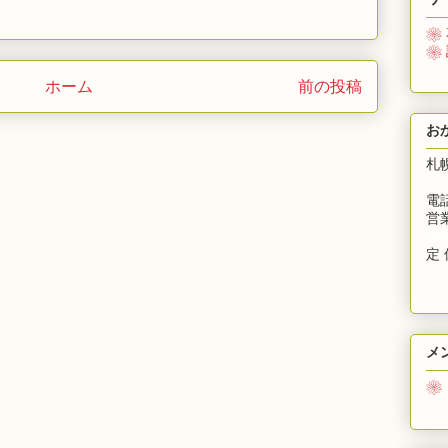
❀
❀
ホーム
前の投稿
お
札
電話
営業
営
定 
メ
❀
募