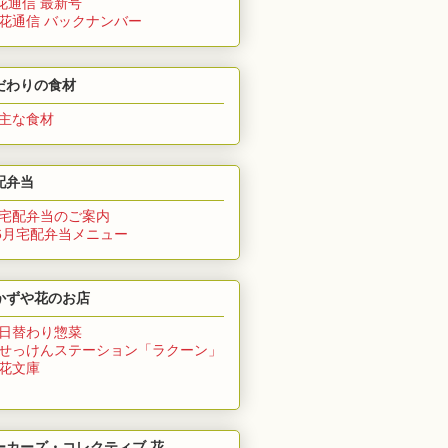
花通信 最新号
 花通信 バックナンバー
だわりの食材
 主な食材
配弁当
 宅配弁当のご案内
6月
宅配弁当メニュー
かずや花のお店
 日替わり惣菜
 せっけんステーション「ラクーン」
 花文庫
ーカーズ・コレクティブ 花