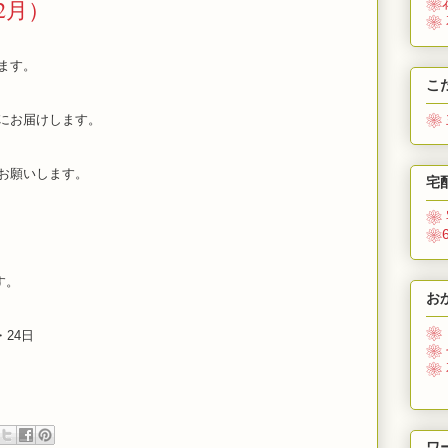
2月）
❀
❀
ます。
こ
❀
にお届けします。
お願いします。
宅
）
❀
❀
）
す。
お
❀
・24日
❀
❀
ワ