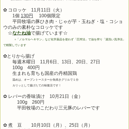
✿ コロッケ 11月11日（火）
1個
130円
100個限定
平田牧場の豚ひき肉・じゃが芋・玉ねぎ・塩・コショ
ウのみの素朴なコロッケです
☆
なたね油
で揚げています☆
※
「ノルマルヘキサン」など化学薬品を使わず「圧搾法」で油を搾り「湯洗い洗浄法」
で精製しています
✿とりから揚げ
毎週木曜日 11月6日、13日、20
日、27日
100g 400円
生まれも育ちも
国産の丹精国鶏
温めは、オーブントースターか魚焼きグリルで１分
カリッとして揚げたての味復活です！
✿ レバーの香味漬け 10月21
日（金）
100g 260円
平田牧場のこだわり三元豚のレバーです
✿ 煮 豆 10
月10日
（月）、25日（月）