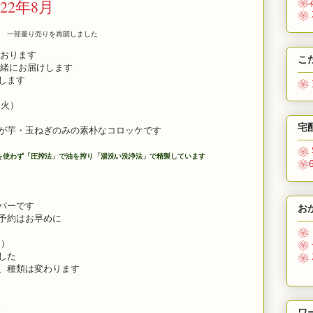
22年8月
❀
❀
す
一部量り売りを再開しました
おります
こ
緒にお届けします
します
❀
（火）
宅
芋・玉ねぎのみの素朴なコロッケです
❀
を使わず「圧搾法」で油を搾り「湯洗い洗浄法」で精製しています
❀
バーです
お
約はお早めに
❀
月）
❀
した
❀
種類は変わります
ク
ワ