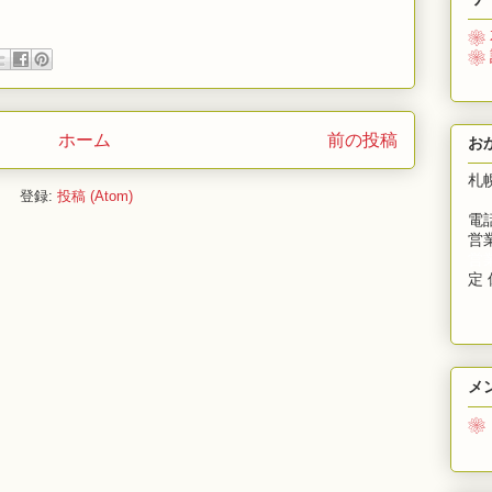
❀
❀
ホーム
前の投稿
お
札
登録:
投稿 (Atom)
電話
営業
営
定 
メ
❀
募