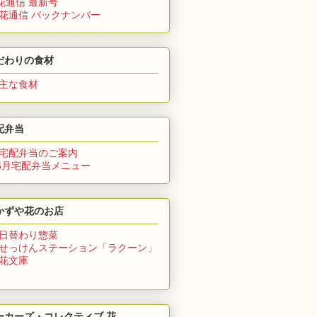
花通信 最新号
 花通信 バックナンバー
だわりの食材
 主な食材
配弁当
 宅配弁当のご案内
6月
宅配弁当メニュー
かずや花のお店
 日替わり惣菜
 せっけんステーション「ラクーン」
 花文庫
ーカーズ・コレクティブ 花