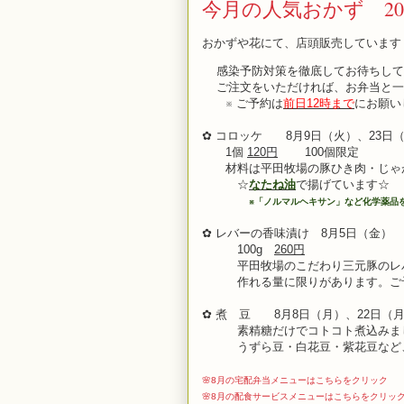
今月の人気おかず 20
おかずや花にて、店頭販売していま
感染予防対策を徹底してお待ちして
ご注文をいただければ、お弁当と一
※ ご予約は
前日12時まで
にお願い
✿ コロッケ 8月9日（火）、23日
1個
120円
100個限定
材料は平田牧場の豚ひき肉・じゃが
☆
なたね油
で揚げています☆
※
「ノルマルヘキサン」など化学薬品
✿ レバーの香味漬け 8月5日（金）
100g
260円
平田牧場のこだわり三元豚のレ
作れる量に限りがあります。ご予
✿ 煮 豆 8月8日（月）、22日（
素精糖だけでコトコト煮込みま
うずら豆・白花豆・紫花豆など、
🌸8月の宅配弁当メニューはこちらをクリック
🌸8月の配食サービスメニューはこちらをクリッ