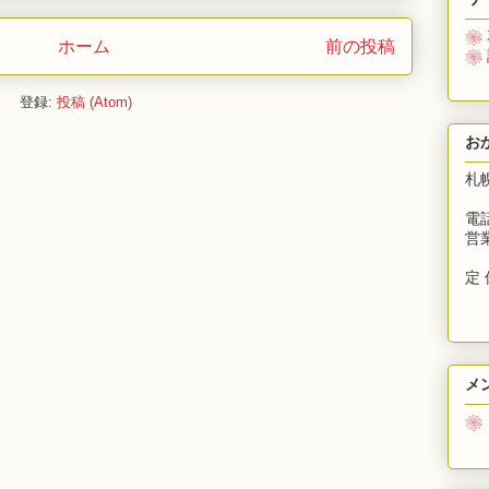
❀
ホーム
前の投稿
❀
登録:
投稿 (Atom)
お
札
電話
営業
営
定 
メ
❀
募