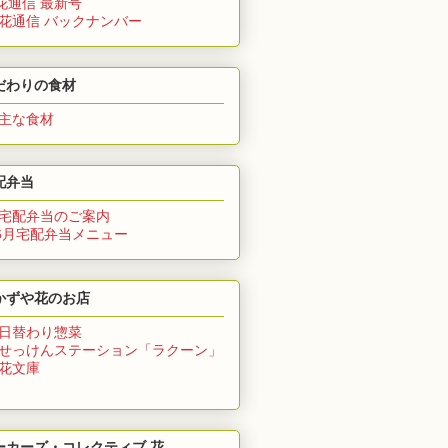
花通信 最新号
 花通信 バックナンバー
だわりの食材
 主な食材
配弁当
 宅配弁当のご案内
6月
宅配弁当メニュー
かずや花のお店
 日替わり惣菜
 せっけんステーション「ラクーン」
 花文庫
ーカーズ・コレクティブ 花