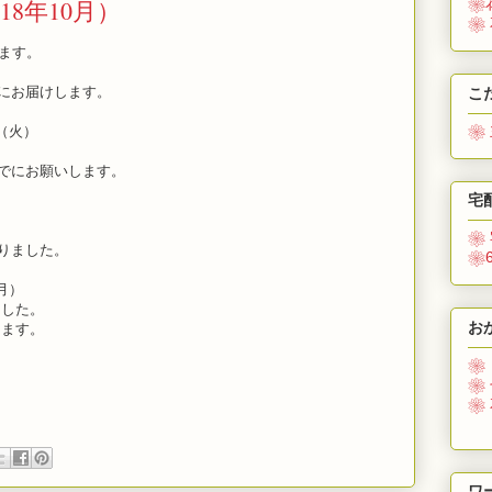
8年10月）
❀
❀
ます。
にお届けします。
こ
❀
（火）
でにお願いします。
宅
）
❀
りました。
❀
月）
した。
お
ます。
❀
❀
❀
ワ