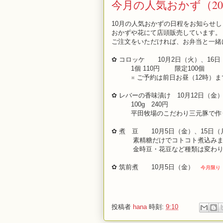
今月の人気おかず（201
10月の人気おかずの日程をお知らせし
おかずや花にて店頭販売しています。
ご注文をいただければ、お弁当と一緒
✿ コロッケ 10月2日（火）、16日
1個 110円 限定100個
※ ご予約は前日お昼（12時）ま
✿ レバーの香味漬け 10月12日（金
100g 240円
平田牧場のこだわり三元豚で作
✿ 煮 豆 10月5日（金）、15日（
素精糖だけでコトコト煮込みま
金時豆・花豆など種類は変わり
✿ 筑前煮 10月5日（金）
今月限り
投稿者
hana
時刻:
9:10