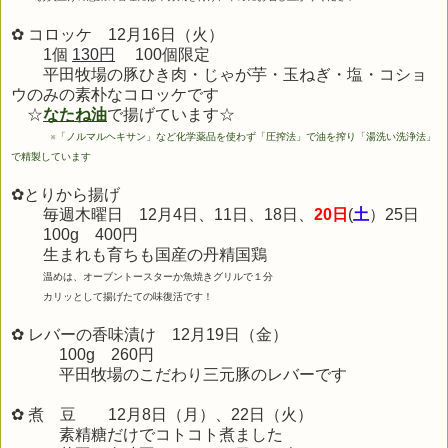
✿ コロッケ 12月16日（火）
1個
130円
100個限定
平田牧場の豚ひき肉・じゃが芋・玉ねぎ・塩・コショ
ウのみの素朴なコロッケです
☆
なたね油
で揚げています☆
※
「ノルマルヘキサン」など化学薬品を使わず「圧搾法」で油を搾り「湯洗い洗浄法」
で精製しています
✿とりから揚げ
毎週木曜日 12月4日、11日、18
日、
20日
(
土
）25日
100g 400円
生まれも育ちも
国産の丹精国鶏
温めは、オーブントースターか魚焼きグリルで１分
カリッとして揚げたての味復活です！
✿ レバーの香味漬け 12月19
日（金）
100g 260円
平田牧場のこだわり三元豚のレバーです
✿ 煮 豆 12
月8日
（月）、22日（火）
素精糖だけでコトコト煮ました