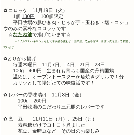
✿ コロッケ 11月19日（火）
1個
130円
100個限定
平田牧場の豚ひき肉・じゃが芋・玉ねぎ・塩・コショ
ウのみの素朴なコロッケです
☆
なたね油
で揚げています☆
※
「ノルマルヘキサン」など化学薬品を使わず「圧搾法」で油を搾り「湯洗い洗浄法」で精製し
ています
✿とりから揚げ
毎週木曜日 11月7日、14日、21日、28日
100g 400円 生まれも育ちも
国産の丹精国鶏
温めは、オーブントースターか魚焼きグリルで１分
カリッとして揚げたての味復活です！
✿ レバーの香味漬け 11月8
日（金）
100g
260円
平田牧場のこだわり三元豚のレバーです
✿ 煮 豆 11
月11
日（月）、25日（月）
素精糖だけでコトコト煮ました
花豆、金時豆など その日のお楽しみ