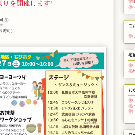
祭りを開催します!
❀
❀
周辺）
す！
こ
り寿司）
❀
宅
❀
❀
お
❀
❀
❀
ワ