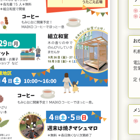
❀
❀
お
札
電話
営業
営
定 
メ
❀
募