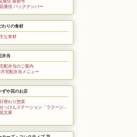
花通信 最新号
 花通信 バックナンバー
だわりの食材
 主な食材
配弁当
 宅配弁当のご案内
6月
宅配弁当メニュー
かずや花のお店
 日替わり惣菜
 せっけんステーション「ラクーン」
 花文庫
ーカーズ・コレクティブ 花