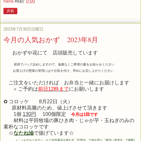
hana
時刻:
0:00
共有
2023年7月30日日曜日
今月の人気おかず 2023年8月
おかずや花にて 店頭販売しています
厨房でパック詰めしますので、遠慮なくご希望の量をお知らせください
お買上げの惣菜の管理には十分気を付け、早めにお召し上がりください
ご注文をいただければ お弁当と一緒にお届けします
※ ご予約は
前日12時まで
にお願いします
✿ コロッケ 8月22日（火）
原材料高騰のため、値上げさせて頂きます
1個
130円
100個限定
今月は1回です
材料は平田牧場の豚ひき肉・じゃが芋・玉ねぎのみの
素朴なコロッケです
☆
なたね油
で揚げています☆
※
「ノルマルヘキサン」など化学薬品を使わず「圧搾法」で油を搾り「湯洗い洗浄法」で精製し