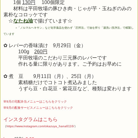
1個
130円
100個限定
材料は平田牧場の豚ひき肉・じゃが芋・玉ねぎのみの
素朴なコロッケです
☆
なたね油
で揚げています☆
※
「ノルマルヘキサン」など化学薬品を使わず「圧搾法」で油を搾り「湯洗い洗浄法」で精製し
ています
✿ レバーの香味漬け 9月29
日（金）
100g
260円
平田牧場のこだわり三元豚のレバーです
作れる量に限りがあります。ご予約はお早めに
✿ 煮 豆 9
月11
日（月）、25日（月）
素精糖だけでコトコト煮込みました
うずら豆・白花豆・紫花豆など、種類は変わります
🌸9月の宅配弁当メニューはこちらをクリック
🌸9月の配食サービスメニューはこちらをクリック
インスタグラムはこちら
（
https://www.instagram.com/okazuya_hana6116/
）