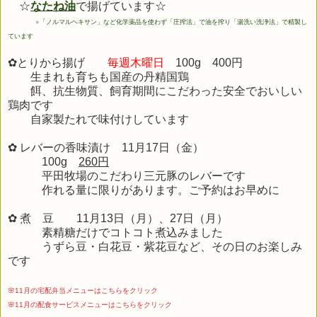
☆
なたね油
で揚げています☆
※
「ノルマルヘキサン」など化学薬品を使わず「圧搾法」で油を搾り「湯洗い洗浄法」で精製し
ています
✿とりから揚げ
毎週木曜日
100g 400円
生まれも育ちも国産の丹精国鶏
餌、抗生物質、飼育期間にこだわった安全でおいしい
鶏肉です
自家製たれで味付けしています
✿ レバーの香味漬け 11月17
日（金）
100g
260円
平田牧場のこだわり三元豚のレバーです
作れる量に限りがあります。ご予約はお早めに
✿ 煮 豆 11
月13
日（月）、27日（月）
素精糖だけでコトコト煮込みました
うずら豆・白花豆・紫花豆など、その日のお楽しみ
です
🌸11月の宅配弁当メニューはこちらをクリック
🌸11月の配食サービスメニューはこちらをクリック