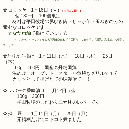
✿ コロッケ 1月16日（火）
※今月は１回です
1個
130円
100個限定
材料は平田牧場の豚ひき肉・じゃが芋・玉ねぎのみの
素朴なコロッケです
☆
なたね油
で揚げています☆
※
「ノルマルヘキサン」など化学薬品を使わず「圧搾法」で油を搾り「湯洗い洗浄法」で精製し
ています
✿とりから揚げ 1月11日（木）、18日（木）、25日
（木）
100g 400円
国産の丹精国鶏
温めは、オーブントースターか魚焼きグリルで１分
カリッとして揚げたての味復活です！
✿ レバーの香味漬け 1月12
日（金）
100g
260円
平田牧場のこだわり三元豚のレバーです
✿ 煮 豆 1
月15
日（月）、
29日（月）
素精糖だけでコトコト煮ました