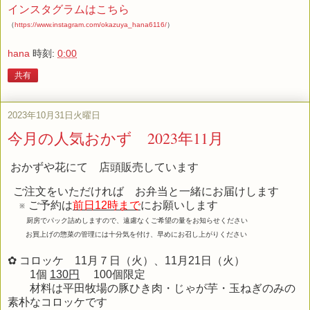
インスタグラムはこちら
（
https://www.instagram.com/okazuya_hana6116/
）
hana
時刻:
0:00
共有
2023年10月31日火曜日
今月の人気おかず 2023年11月
おかずや花にて 店頭販売しています
ご注文をいただければ お弁当と一緒にお届けします
※ ご予約は
前日12時まで
にお願いします
厨房でパック詰めしますので、遠慮なくご希望の量をお知らせください
お買上げの惣菜の管理には十分気を付け、早めにお召し上がりください
✿ コロッケ 11月７日（火）、11月21日（火）
1個
130円
100個限定
材料は平田牧場の豚ひき肉・じゃが芋・玉ねぎのみの
素朴なコロッケです