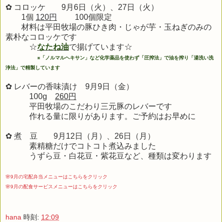
✿ コロッケ 9月6日（火）、27日（火）
1個
120円
100個限定
材料は平田牧場の豚ひき肉・じゃが芋・玉ねぎのみの
素朴なコロッケです
☆
なたね油
で揚げています☆
※
「ノルマルヘキサン」など化学薬品を使わず「圧搾法」で油を搾り「湯洗い洗
浄法」で精製しています
✿ レバーの香味漬け 9月9日（金）
100g
260円
平田牧場のこだわり三元豚のレバーです
作れる量に限りがあります。ご予約はお早めに
✿ 煮 豆 9月12日（月）、26日（月）
素精糖だけでコトコト煮込みました
うずら豆・白花豆・紫花豆など、種類は変わります
🌸9月の宅配弁当メニューはこちらをクリック
🌸9月の配食サービスメニューはこちらをクリック
hana
時刻:
12:09