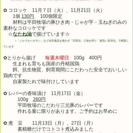
✿ コロッケ 11月７日（火）、11月21日（火）
1個
130円
100個限定
材料は平田牧場の豚ひき肉・じゃが芋・玉ねぎのみの
素朴なコロッケです
☆
なたね油
で揚げています☆
※
「ノルマルヘキサン」など化学薬品を使わず「圧搾法」で油を搾り「湯洗い洗浄法」で精製し
ています
✿とりから揚げ
毎週木曜日
100g 400円
生まれも育ちも国産の丹精国鶏
餌、抗生物質、飼育期間にこだわった安全でおいしい
鶏肉です
自家製たれで味付けしています
✿ レバーの香味漬け 11月17
日（金）
100g
260円
平田牧場のこだわり三元豚のレバーです
作れる量に限りがあります。ご予約はお早めに
✿ 煮 豆 11
月13
日（月）、27日（月）
素精糖だけでコトコト煮込みました