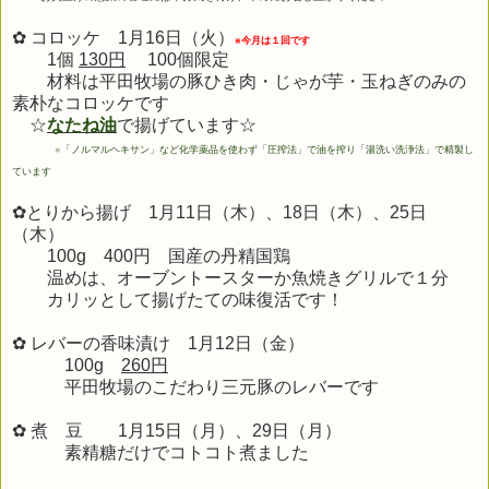
✿ コロッケ 1月16日（火）
※今月は１回です
1個
130円
100個限定
材料は平田牧場の豚ひき肉・じゃが芋・玉ねぎのみの
素朴なコロッケです
☆
なたね油
で揚げています☆
※
「ノルマルヘキサン」など化学薬品を使わず「圧搾法」で油を搾り「湯洗い洗浄法」で精製し
ています
✿とりから揚げ 1月11日（木）、18日（木）、25日
（木）
100g 400円
国産の丹精国鶏
温めは、オーブントースターか魚焼きグリルで１分
カリッとして揚げたての味復活です！
✿ レバーの香味漬け 1月12
日（金）
100g
260円
平田牧場のこだわり三元豚のレバーです
✿ 煮 豆 1
月15
日（月）、
29日（月）
素精糖だけでコトコト煮ました