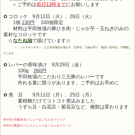
※ ご予約は
前日12時まで
にお願いします
✿ コロッケ 9月12日（火）、26日（火）
1個
130円
100個限定
材料は平田牧場の豚ひき肉・じゃが芋・玉ねぎのみの
素朴なコロッケです
☆
なたね油
で揚げています☆
※
「ノルマルヘキサン」など化学薬品を使わず「圧搾法」で油を搾り「湯洗い洗浄法」で精製し
ています
✿ レバーの香味漬け 9月29
日（金）
100g
260円
平田牧場のこだわり三元豚のレバーです
作れる量に限りがあります。ご予約はお早めに
✿ 煮 豆 9
月11
日（月）、25日（月）
素精糖だけでコトコト煮込みました
うずら豆・白花豆・紫花豆など、種類は変わります
🌸9月の宅配弁当メニューはこちらをクリック
🌸9月の配食サービスメニューはこちらをクリック