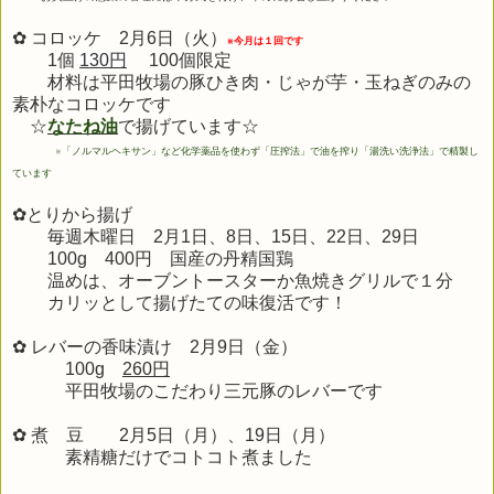
✿ コロッケ 2月6日（火）
※今月は１回です
1個
130円
100個限定
材料は平田牧場の豚ひき肉・じゃが芋・玉ねぎのみの
素朴なコロッケです
☆
なたね油
で揚げています☆
※
「ノルマルヘキサン」など化学薬品を使わず「圧搾法」で油を搾り「湯洗い洗浄法」で精製し
ています
✿とりから揚げ
毎週木曜日 2月1日、8日、15日、22日、29日
100g 400円
国産の丹精国鶏
温めは、オーブントースターか魚焼きグリルで１分
カリッとして揚げたての味復活です！
✿ レバーの香味漬け 2月9
日（金）
100g
260円
平田牧場のこだわり三元豚のレバーです
✿ 煮 豆 2
月5
日（月）、
19日（月）
素精糖だけでコトコト煮ました