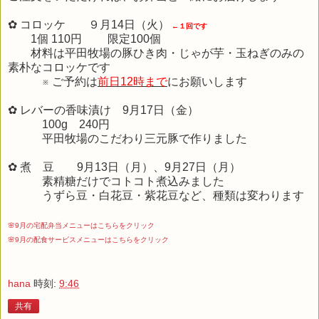
✿ コロッケ ９月14日（火）
←１回です
1個 110円 限定100個
材料は平田牧場の豚ひき肉・じゃが芋・玉ねぎのみの
素朴なコロッケです
※ ご予約は
前日12時まで
にお願いします
✿ レバーの香味漬け 9月17日（金）
100g 240円
平田牧場のこだわり三元豚で作りました
✿ 煮 豆 9月13日（月）、9月27日（月）
素精糖だけでコトコト煮込みました
うずら豆・白花豆・紫花豆など、種類は変わります
🌸9月の宅配弁当メニューはこちらをクリック
🌸9月の配食サービスメニューはこちらをクリック
hana
時刻:
9:46
共有