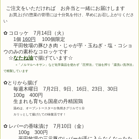
ご注文をいただければ お弁当と一緒にお届けします
お買上げの惣菜の管理には十分気を付け、早めにお召し上がりくださ
い
✿ コロッケ 7月14日（火）
1個
160円
100個限定
平田牧場の豚ひき肉・じゃが芋・玉ねぎ・塩・コショ
ウのみの素朴なコロッケです
☆
なたね油
で揚げています☆
※
「ノルマルヘキサン」など化学薬品を使わず「圧搾法」で油を搾り「湯洗い洗浄法」
で精製しています
✿とりから揚げ
毎週木曜日 7
月2日、9日、16
日、23日、30日
100g 400円
生まれも育ちも
国産の丹精国鶏
温めは、オーブントースターか魚焼きグリルで１分
カリッとして揚げたての味復活です！
✿ レバーの香味漬け 7月10
日（金）
100g 300円
平田牧場の三元豚のレバーが手に入らなくなったた