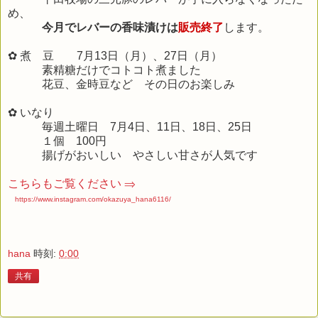
め、
今月でレバーの香味漬けは
販売終了
します。
✿ 煮 豆 7
月13日
（月）、27日（月）
素精糖だけでコトコト煮ました
花豆、金時豆など その日のお楽しみ
✿ いなり
毎週土曜日 7
月4日
、11日、18日、25日
１個 100
円
揚げがおいしい やさしい甘さが人気です
こちらもご覧ください ⇒
https://www.instagram.com/okazuya_hana6116/
hana
時刻:
0:00
共有