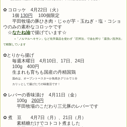
✿ コロッケ 4月22日（火）
1個
130円
100個限定
平田牧場の豚ひき肉・じゃが芋・玉ねぎ・塩・コショ
ウのみの素朴なコロッケです
☆
なたね油
で揚げています☆
※
「ノルマルヘキサン」など化学薬品を使わず「圧搾法」で油を搾り「湯洗い洗浄法」
で精製しています
✿とりから揚げ
毎週木曜日 4月10日、17日、24日
100g 400円
生まれも育ちも
国産の丹精国鶏
温めは、オーブントースターか魚焼きグリルで１分
カリッとして揚げたての味復活です！
✿ レバーの香味漬け 4月11
日（金）
100g
260円
平田牧場のこだわり三元豚のレバーです
✿ 煮 豆 4
月7
日（月）、21日（月）
素精糖だけでコトコト煮ました