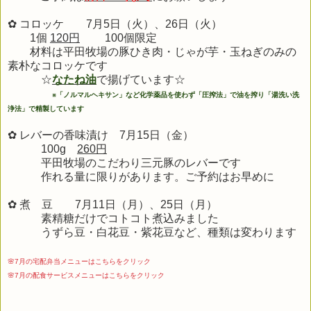
✿ コロッケ 7月5日（火）、26日（火）
1個
120円
100個限定
材料は平田牧場の豚ひき肉・じゃが芋・玉ねぎのみの
素朴なコロッケです
☆
なたね油
で揚げています☆
※
「ノルマルヘキサン」など化学薬品を使わず「圧搾法」で油を搾り「湯洗い洗
浄法」で精製しています
✿ レバーの香味漬け 7月15日（金）
100g
260円
平田牧場のこだわり三元豚のレバーです
作れる量に限りがあります。ご予約はお早めに
✿ 煮 豆 7月11日（月）、25日（月）
素精糖だけでコトコト煮込みました
うずら豆・白花豆・紫花豆など、種類は変わります
🌸7月の宅配弁当メニューはこちらをクリック
🌸7月の配食サービスメニューはこちらをクリック