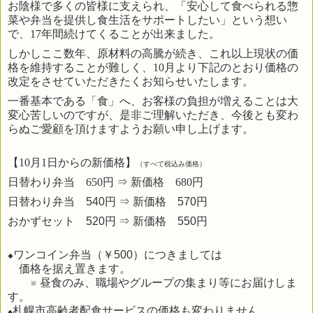
お陰様で多くの皆様に支えられ、「安心して食べられる惣
菜や弁当を提供し食生活をサポートしたい」という想い
で、17年間続けてくることが出来ました。
しかしここ数年、原材料の高騰が続き、これ以上現状の価
格を維持することが難しく、10月より下記のとおり価格の
改定をさせていただきたくお知らせいたします。
一番基本である「食」へ、お客様の負担が増えることは大
変心苦しいのですが、是非ご理解いただき、今後とも変わ
らぬご愛顧を頂けますようお願い申し上げます。
【
10
月
1
日からの新価格】
（すべて税込み価格）
日替わり弁当
650
円 ⇒ 新価格
680
円
日替わり弁当
540円
⇒ 新価格
570円
おかずセット 520円
⇒ 新価格
550円
ワンコイン弁当（￥500）につきましては
◆
価格を据え置きます。
※
昼食のみ、職場やグループの集まり等にお届けしま
す。
札幌市高齢者配食サービスの価格も変わりません。
◆