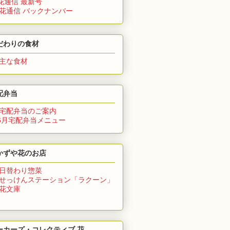
花通信 最新号
 花通信 バックナンバー
だわりの食材
 主な食材
配弁当
 宅配弁当のご案内
6月
宅配弁当メニュー
かずや花のお店
 日替わり惣菜
 せっけんステーション「ラクーン」
 花文庫
ーカーズ・コレクティブ 花