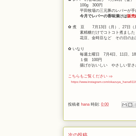
100g 300円
平田牧場の三元豚のレバーが手に
今月でレバーの香味漬けは
販売
✿ 煮 豆 7
月13日
（月）、27日（
素精糖だけでコトコト煮ました
花豆、金時豆など その日のお
✿ いなり
毎週土曜日 7
月4日
、11日、1
１個 100
円
揚げがおいしい やさしい甘
こちらもご覧ください ⇒
https://www.instagram.com/okazuya_hana611
投稿者
hana
時刻:
0:00
次の投稿