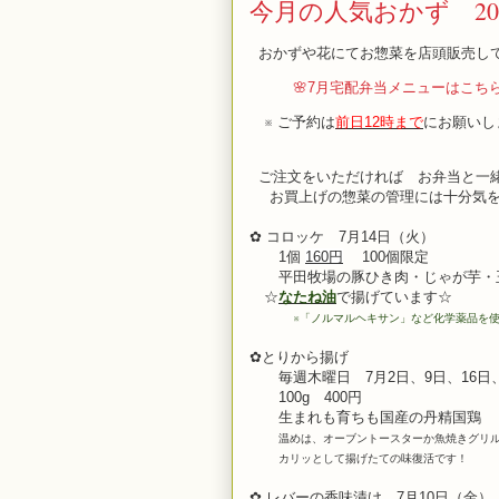
今月の人気おかず 20
おかずや花にてお惣菜を店頭販売し
🌸7月宅配弁当メニューはこち
※ ご予約は
前日12時まで
にお願いし
ご注文をいただければ お弁当と一
お買上げの惣菜の管理には十分気を
✿ コロッケ 7月14日（火）
1個
160円
100個限定
平田牧場の豚ひき肉・じゃが芋・玉
☆
なたね油
で揚げています☆
※
「ノルマルヘキサン」など化学薬品を
✿とりから揚げ
毎週木曜日 7
月2日、9日、16
日
100g 400円
生まれも育ちも
国産の丹精国鶏
温めは、オーブントースターか魚焼きグリ
カリッとして揚げたての味復活です！
✿ レバーの香味漬け 7月10
日（金）