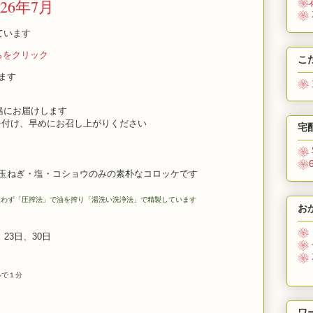
26年7月
❀
❀
ています
らをクリック
こ
ます
❀
緒にお届けします
付け、早めにお召し上がりください
宅
❀
❀
ねぎ・塩・コショウのみの素朴なコロッケです
使わず「圧搾法」で油を搾り「湯洗い洗浄法」で精製しています
お
❀
、23日、30日
❀
❀
ルで１分
ワ