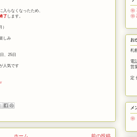
❀
入らなくなったため、
❀
終了
します。
月）
楽しみ
お
札
8日、25日
電話
さが人気です
営業
営
定 
6/
メ
❀
募
ホーム
前の投稿