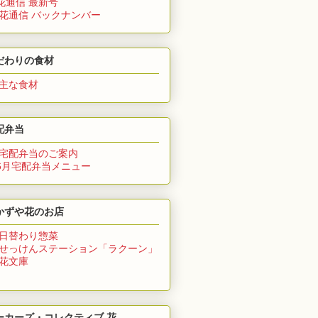
花通信 最新号
 花通信 バックナンバー
だわりの食材
 主な食材
配弁当
 宅配弁当のご案内
6月
宅配弁当メニュー
かずや花のお店
 日替わり惣菜
 せっけんステーション「ラクーン」
 花文庫
ーカーズ・コレクティブ 花